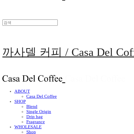
까사델 커피 / Casa Del Cof
ABOUT
Casa Del Coffee
SHOP
Blend
Single Origin
Drip bag
Fragrance
WHOLESALE
Shop