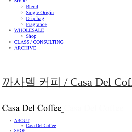
SHOP
Blend
Single Origin
Drip bag
Fragrance
WHOLESALE
Shop
CLASS / CONSULTING
ARCHIVE
까사델 커피 / Casa Del Cof
ABOUT
Casa Del Coffee
SHOP