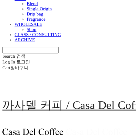
Blend
Single Origin
Drip bag
Fragrance
WHOLESALE
Shop
CLASS / CONSULTING
ARCHIVE
Search
검색
Log In
로그인
Cart
장바구니
까사델 커피 / Casa Del Cof