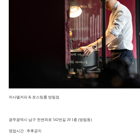
까사델커피 & 로스팅룸 방림점
광주광역시 남구 천변좌로 542번길 20 1층 (방림동)
영업시간 : 추후공지