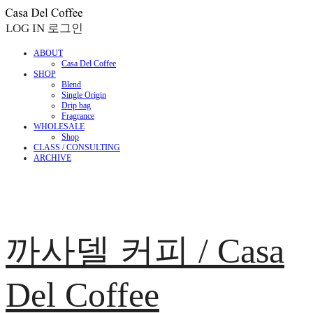
LOG IN
로그인
ABOUT
Casa Del Coffee
SHOP
Blend
Single Origin
Drip bag
Fragrance
WHOLESALE
Shop
CLASS / CONSULTING
ARCHIVE
까사델 커피 / Casa
Del Coffee