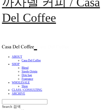
까사델 커피 / Casa
Del Coffee
ABOUT
Casa Del Coffee
SHOP
Blend
Single Origin
Drip bag
Fragrance
WHOLESALE
Shop
CLASS / CONSULTING
ARCHIVE
Search
검색